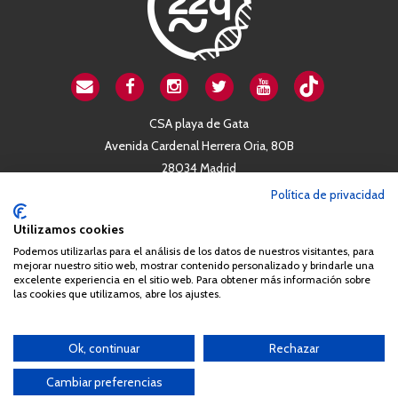
CSA playa de Gata
Avenida Cardenal Herrera Oria, 80B
28034 Madrid
+34 663 812 863
Política de privacidad
Utilizamos cookies
Queda prohibida de forma expresa la copia, reproducción o
Podemos utilizarlas para el análisis de los datos de nuestros visitantes, para
distribución de la totalidad o parte de los contenidos del sitio web
mejorar nuestro sitio web, mostrar contenido personalizado y brindarle una
excelente experiencia en el sitio web. Para obtener más información sobre
sin el consentimiento por escrito de la Asociación España
las cookies que utilizamos, abre los ajustes.
Síndrome 22q11 (AES22q)
Ok, continuar
Rechazar
Cambiar preferencias