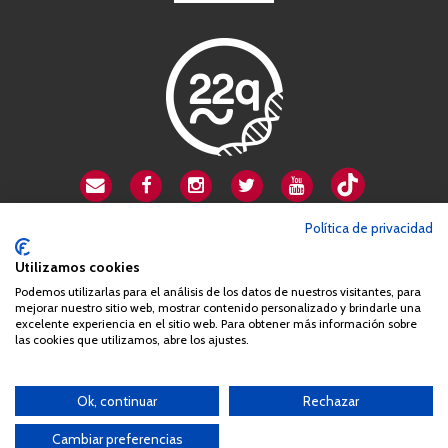
CSA playa de Gata
Política de privacidad
Avenida Cardenal Herrera Oria, 80B
Utilizamos cookies
28034 Madrid
Podemos utilizarlas para el análisis de los datos de nuestros visitantes, para
+34 663 812 863
mejorar nuestro sitio web, mostrar contenido personalizado y brindarle una
excelente experiencia en el sitio web. Para obtener más información sobre
las cookies que utilizamos, abre los ajustes.
Queda prohibida de forma expresa la copia, reproducción o
distribución de la totalidad o parte de los contenidos del sitio web
Ok, continuar
Rechazar
sin el consentimiento por escrito de la Asociación España
Síndrome 22q11 (AES22q)
Cambiar preferencias