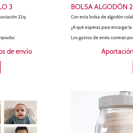
LO 3
BOLSA ALGODÓN 2
sociación 22q.
Con esta bolsa de algodón colab
¿A qué esperas para encargar la 
mprador.
Los gastos de envío correrán po
os de envío
Aportación