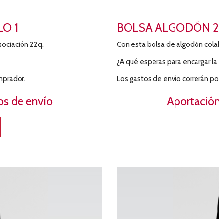
O 1
BOLSA ALGODÓN 2
sociación 22q.
Con esta bolsa de algodón colab
¿A qué esperas para encargar la 
mprador.
Los gastos de envío correrán po
os de envío
Aportación