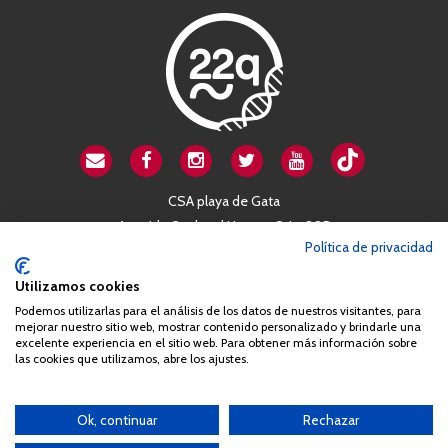
CSA playa de Gata
Avenida Cardenal Herrera Oria, 80B
Política de privacidad
28034 Madrid
+34 663 812 863
Utilizamos cookies
Podemos utilizarlas para el análisis de los datos de nuestros visitantes, para
mejorar nuestro sitio web, mostrar contenido personalizado y brindarle una
Queda prohibida de forma expresa la copia, reproducción o
excelente experiencia en el sitio web. Para obtener más información sobre
las cookies que utilizamos, abre los ajustes.
distribución de la totalidad o parte de los contenidos del sitio web
sin el consentimiento por escrito de la Asociación España
Síndrome 22q11 (AES22q)
Ok, continuar
Rechazar