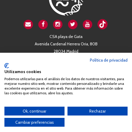
CSA playa de Gata
Avenida Cardenal Herrera Oria, 80B
28034 Madrid
+34 663 812 863
Política de privacidad
Utilizamos cookies
Queda prohibida de forma expresa la copia, reproducción o
Podemos utilizarlas para el análisis de los datos de nuestros visitantes, para
distribución de la totalidad o parte de los contenidos del sitio web
mejorar nuestro sitio web, mostrar contenido personalizado y brindarle una
excelente experiencia en el sitio web. Para obtener más información sobre
sin el consentimiento por escrito de la Asociación España
las cookies que utilizamos, abre los ajustes.
Síndrome 22q11 (AES22q)
Ok, continuar
Rechazar
Cambiar preferencias