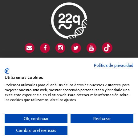
CSA playa de Gata
Política de privacidad
Avenida Cardenal Herrera Oria, 80B
28034 Madrid
Utilizamos cookies
+34 663 812 863
Podemos utilizarlas para el análisis de los datos de nuestros visitantes, para
mejorar nuestro sitio web, mostrar contenido personalizado y brindarle una
excelente experiencia en el sitio web. Para obtener más información sobre
las cookies que utilizamos, abre los ajustes.
Queda prohibida de forma expresa la copia, reproducción o
distribución de la totalidad o parte de los contenidos del sitio web
sin el consentimiento por escrito de la Asociación España
Ok, continuar
Rechazar
Síndrome 22q11 (AES22q)
Cambiar preferencias