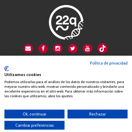
CSA playa de Gata
Política de privacidad
Avenida Cardenal Herrera Oria, 80B
Utilizamos cookies
28034 Madrid
Podemos utilizarlas para el análisis de los datos de nuestros visitantes, para
+34 663 812 863
mejorar nuestro sitio web, mostrar contenido personalizado y brindarle una
excelente experiencia en el sitio web. Para obtener más información sobre
las cookies que utilizamos, abre los ajustes.
Queda prohibida de forma expresa la copia, reproducción o
distribución de la totalidad o parte de los contenidos del sitio web
Ok, continuar
Rechazar
sin el consentimiento por escrito de la Asociación España
Síndrome 22q11 (AES22q)
Cambiar preferencias