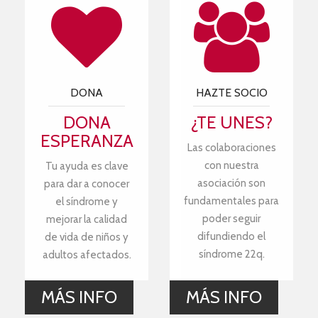
DONA
HAZTE SOCIO
DONA
¿TE UNES?
ESPERANZA
Las colaboraciones
con nuestra
Tu ayuda es clave
asociación son
para dar a conocer
fundamentales para
el síndrome y
poder seguir
mejorar la calidad
difundiendo el
de vida de niños y
síndrome 22q.
adultos afectados.
MÁS INFO
MÁS INFO