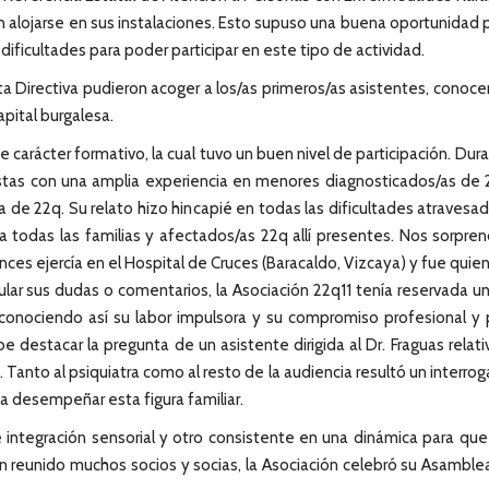
on alojarse en sus instalaciones. Esto supuso una buena oportunidad 
dificultades para poder participar en este tipo de actividad.
nta Directiva pudieron acoger a los/as primeros/as asistentes, conoc
capital burgalesa.
e carácter formativo, la cual tuvo un buen nivel de participación. D
listas con una amplia experiencia en menores diagnosticados/as de
e 22q. Su relato hizo hincapié en todas las dificultades atravesadas
a todas las familias y afectados/as 22q allí presentes. Nos sorpr
nces ejercía en el Hospital de Cruces (Baracaldo, Vizcaya) y fue quien
ular sus dudas o comentarios, la Asociación 22q11 tenía reservada 
econociendo así su labor impulsora y su compromiso profesional y 
 destacar la pregunta de un asistente dirigida al Dr. Fraguas relati
anto al psiquiatra como al resto de la audiencia resultó un interrog
ía desempeñar esta figura familiar.
e integración sensorial y otro consistente en una dinámica para que l
reunido muchos socios y socias, la Asociación celebró su Asamble