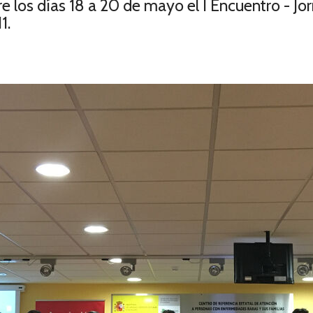
e los días 18 a 20 de mayo el I Encuentro - Jo
1.