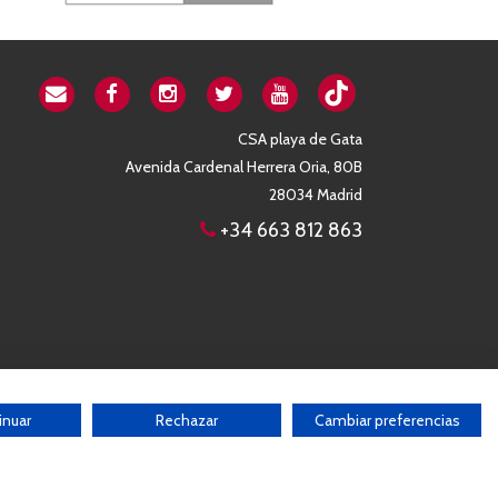
CSA playa de Gata
Avenida Cardenal Herrera Oria, 80B
28034 Madrid
+34 663 812 863
inuar
Rechazar
Cambiar preferencias
b sin el consentimiento por escrito de la Asociación