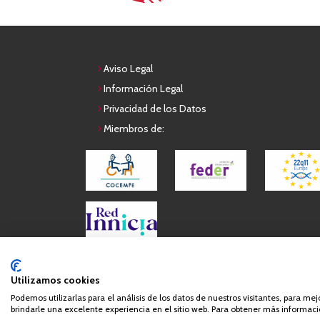
Aviso Legal
Información Legal
Privacidad de los Datos
Miembros de:
Queda prohibida de forma expresa la copia, reproduc
Utilizamos cookies
Podemos utilizarlas para el análisis de los datos de nuestros visitantes, para me
brindarle una excelente experiencia en el sitio web. Para obtener más informació