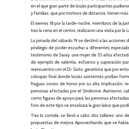
en el que gran parte de los/as participantes pudier
y familias, que por motivos de distancia, tienen más 
El viernes 18 por la tarde-noche, miembros de la Ju
tras la cena en el centro, realizaron una visita por la 
La jornada del sábado 19 se destinó a las acciones d
privilegio de poder escuchar a diferentes especia
testimonio de Saray, una mujer de 33 años afectada d
de ejemplo de valentía, esfuerzo y superación par
reencuentro con el Dr. Sixto, genetista que por ento
coloquio final donde los/as asistentes podían form
Fraguas socios de honor por su alta implicación, r
personas afectadas por el Síndrome. Asimismo, cabe
como figuras de apoyo para las personas afectadas. T
foro de este tipo se ensalzara la gran labor que pod
Tras la comida, se llevó a cabo dos talleres: uno d
propuestas de mejora. Aprovechando que se habían 