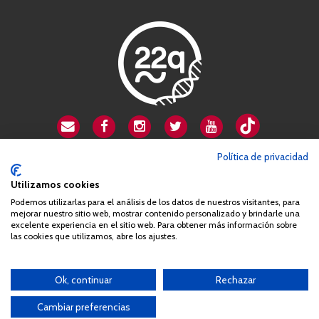
CSA playa de Gata
Política de privacidad
Avenida Cardenal Herrera Oria, 80B
Utilizamos cookies
28034 Madrid
Podemos utilizarlas para el análisis de los datos de nuestros visitantes, para
+34 663 812 863
mejorar nuestro sitio web, mostrar contenido personalizado y brindarle una
excelente experiencia en el sitio web. Para obtener más información sobre
las cookies que utilizamos, abre los ajustes.
Queda prohibida de forma expresa la copia, reproducción o
distribución de la totalidad o parte de los contenidos del sitio web
Ok, continuar
Rechazar
sin el consentimiento por escrito de la Asociación España
Síndrome 22q11 (AES22q)
Cambiar preferencias