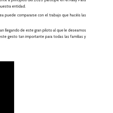
e a principios del 2020 participe en el Rally Paris
nuestra entidad.
 sea puede compararse con el trabajo que hacéis las
yan llegando de este gran piloto al que le deseamos
te gesto tan importante para todas las familias y