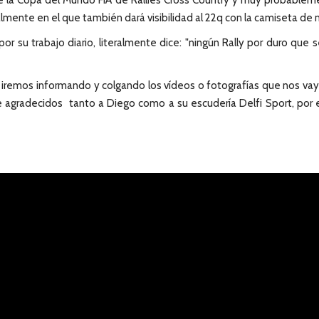
e la Copa del Mundo FIA de Rallies Cross Country y muy probablement
lmente en el que también dará visibilidad al 22q con la camiseta de 
por su trabajo diario, literalmente dice: "ningún Rally por duro que
n iremos informando y colgando los vídeos o fotografías que nos va
gradecidos tanto a Diego como a su escudería Delfi Sport, por es