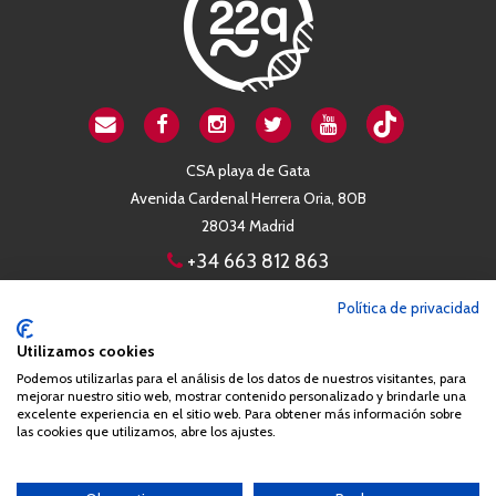
CSA playa de Gata
Avenida Cardenal Herrera Oria, 80B
28034 Madrid
+34 663 812 863
Política de privacidad
Queda prohibida de forma expresa la copia, reproducción o
distribución de la totalidad o parte de los contenidos del sitio web
Utilizamos cookies
sin el consentimiento por escrito de la Asociación España
Podemos utilizarlas para el análisis de los datos de nuestros visitantes, para
mejorar nuestro sitio web, mostrar contenido personalizado y brindarle una
Síndrome 22q11 (AES22q)
excelente experiencia en el sitio web. Para obtener más información sobre
las cookies que utilizamos, abre los ajustes.