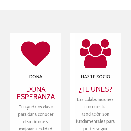
DONA
HAZTE SOCIO
DONA
¿TE UNES?
ESPERANZA
Las colaboraciones
con nuestra
Tu ayuda es clave
asociación son
para dar a conocer
fundamentales para
el síndrome y
poder seguir
mejorar la calidad