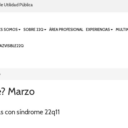
e Utilidad Pública
ES SOMOS
SOBRE 22Q
ÁREA PROFESIONAL
EXPERIENCIAS
MULTI
AZVISIBLE22Q
o
é? Marzo
/as con síndrome 22q11