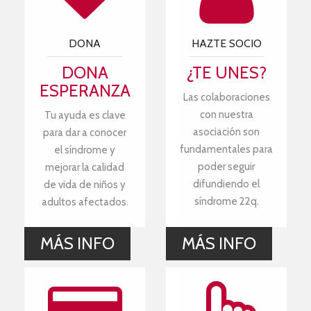
DONA
HAZTE SOCIO
DONA
¿TE UNES?
ESPERANZA
Las colaboraciones
con nuestra
Tu ayuda es clave
asociación son
para dar a conocer
fundamentales para
el síndrome y
poder seguir
mejorar la calidad
difundiendo el
de vida de niños y
síndrome 22q.
adultos afectados.
MÁS INFO
MÁS INFO