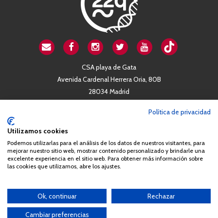
CSA playa de Gata
Avenida Cardenal Herrera Oria, 80B
28034 Madrid
+34 663 812 863
Política de privacidad
Utilizamos cookies
Queda prohibida de forma expresa la copia, reproducción o
Podemos utilizarlas para el análisis de los datos de nuestros visitantes, para
distribución de la totalidad o parte de los contenidos del sitio web
mejorar nuestro sitio web, mostrar contenido personalizado y brindarle una
sin el consentimiento por escrito de la Asociación España
excelente experiencia en el sitio web. Para obtener más información sobre
las cookies que utilizamos, abre los ajustes.
Síndrome 22q11 (AES22q)
Ok, continuar
Rechazar
Cambiar preferencias