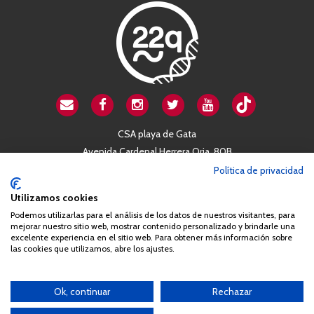
CSA playa de Gata
Avenida Cardenal Herrera Oria, 80B
28034 Madrid
Política de privacidad
+34 663 812 863
Utilizamos cookies
Podemos utilizarlas para el análisis de los datos de nuestros visitantes, para
mejorar nuestro sitio web, mostrar contenido personalizado y brindarle una
Queda prohibida de forma expresa la copia, reproducción o
excelente experiencia en el sitio web. Para obtener más información sobre
distribución de la totalidad o parte de los contenidos del sitio web
las cookies que utilizamos, abre los ajustes.
sin el consentimiento por escrito de la Asociación España
Síndrome 22q11 (AES22q)
Ok, continuar
Rechazar