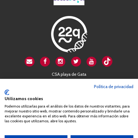
CSA playa de Gata
Avenida Cardenal Herrera Oria, 80B
Política de privacidad
28034 Madrid
+34 663 812 863
Utilizamos cookies
Podemos utilizarlas para el análisis de los datos de nuestros visitantes, para
mejorar nuestro sitio web, mostrar contenido personalizado y brindarle una
Queda prohibida de forma expresa la copia, reproducción o
excelente experiencia en el sitio web. Para obtener más información sobre
las cookies que utilizamos, abre los ajustes.
distribución de la totalidad o parte de los contenidos del sitio web
sin el consentimiento por escrito de la Asociación España