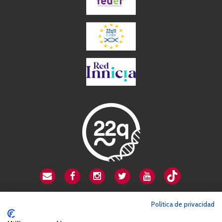
CSA playa de Gata
Política de privacidad
Avenida Cardenal Herrera Oria, 80B
28034 Madrid