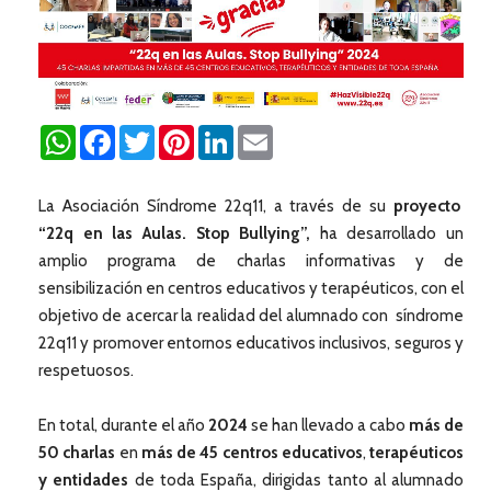
WhatsApp
Facebook
Twitter
Pinterest
LinkedIn
Email
La Asociación Síndrome 22q11, a través de su
proyecto
“22q en las Aulas. Stop Bullying”,
ha desarrollado un
amplio programa de charlas informativas y de
sensibilización en centros educativos y terapéuticos, con el
objetivo de acercar la realidad del alumnado con síndrome
22q11 y promover entornos educativos inclusivos, seguros y
respetuosos.
En total, durante el año
2024
se han llevado a cabo
más de
50 charlas
en
más de 45 centros educativos
,
terapéuticos
y entidades
de toda España, dirigidas tanto al alumnado