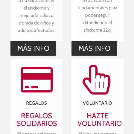
asociación son
para dar a conocer
fundamentales para
el síndrome y
poder seguir
mejorar la calidad
difundiendo el
de vida de niños y
síndrome 22q.
adultos afectados.
MÁS INFO
MÁS INFO
REGALOS
VOLUNTARIO
REGALOS
HAZTE
SOLIDARIOS
VOLUNTARIO
Si deseas colaborar
Si eres una persona