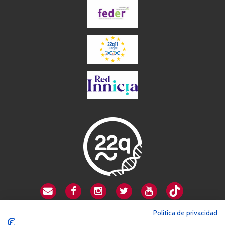
CSA playa de Gata
Política de privacidad
Avenida Cardenal Herrera Oria, 80B