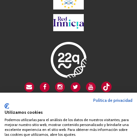
CSA playa de Gata
Política de privacidad
Avenida Cardenal Herrera Oria, 80B
Utilizamos cookies
28034 Madrid
Podemos utilizarlas para el análisis de los datos de nuestros visitantes, para
+34 663 812 863
mejorar nuestro sitio web, mostrar contenido personalizado y brindarle una
excelente experiencia en el sitio web. Para obtener más información sobre
las cookies que utilizamos, abre los ajustes.