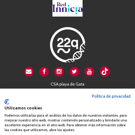
CSA playa de Gata
Avenida Cardenal Herrera Oria, 80B
Política de privacidad
28034 Madrid
+34 663 812 863
Utilizamos cookies
Podemos utilizarlas para el análisis de los datos de nuestros visitantes, para
mejorar nuestro sitio web, mostrar contenido personalizado y brindarle una
Queda prohibida de forma expresa la copia, reproducción o
excelente experiencia en el sitio web. Para obtener más información sobre
las cookies que utilizamos, abre los ajustes.
distribución de la totalidad o parte de los contenidos del sitio web